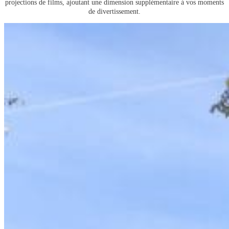
projections de films, ajoutant une dimension supplémentaire à vos moments
de divertissement.