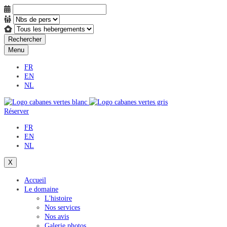
Rechercher
Menu
FR
EN
NL
Réserver
FR
EN
NL
X
Accueil
Le domaine
L'histoire
Nos services
Nos avis
Galerie photos