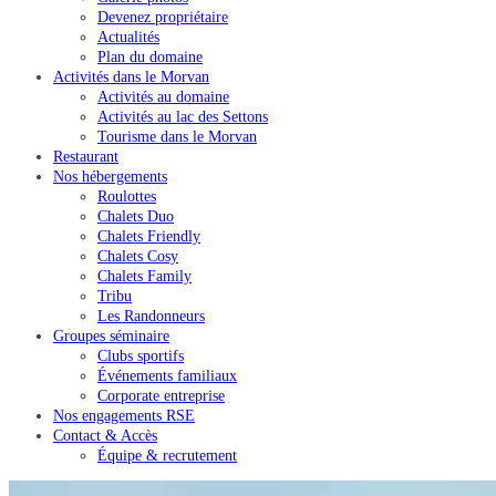
Devenez propriétaire
Actualités
Plan du domaine
Activités dans le Morvan
Activités au domaine
Activités au lac des Settons
Tourisme dans le Morvan
Restaurant
Nos hébergements
Roulottes
Chalets Duo
Chalets Friendly
Chalets Cosy
Chalets Family
Tribu
Les Randonneurs
Groupes séminaire
Clubs sportifs
Événements familiaux
Corporate entreprise
Nos engagements RSE
Contact & Accès
Équipe & recrutement