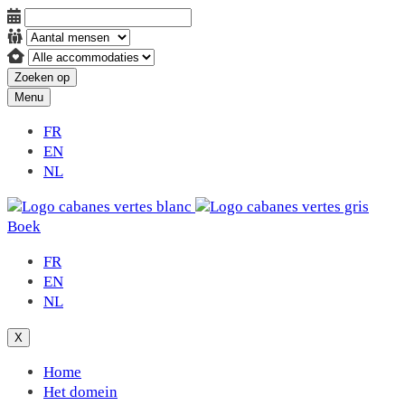
Zoeken op
Menu
FR
EN
NL
Boek
FR
EN
NL
X
Home
Het domein