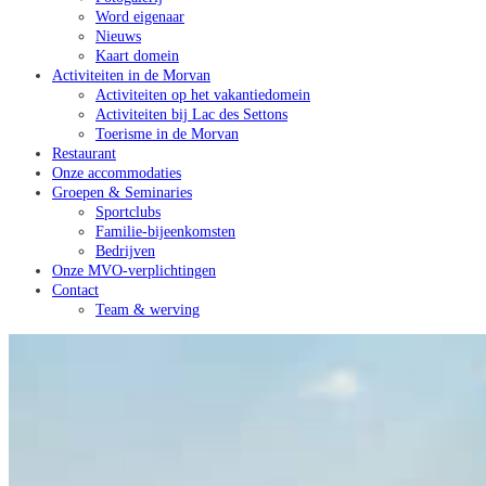
Word eigenaar
Nieuws
Kaart domein
Activiteiten in de Morvan
Activiteiten op het vakantiedomein
Activiteiten bij Lac des Settons
Toerisme in de Morvan
Restaurant
Onze accommodaties
Groepen & Seminaries
Sportclubs
Familie-bijeenkomsten
Bedrijven
Onze MVO-verplichtingen
Contact
Team & werving