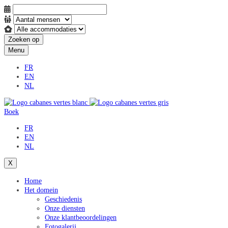
Zoeken op
Menu
FR
EN
NL
Boek
FR
EN
NL
X
Home
Het domein
Geschiedenis
Onze diensten
Onze klantbeoordelingen
Fotogalerij