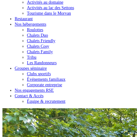
Activités au domaine
Activités au lac des Settons
Tourisme dans le Morvan
Restaurant
Nos hébergements
Roulottes
Chalets Duo
Chalets Friendly
Chalets Cosy
Chalets Family
Tribu
Les Randonneurs
Groupes séminaire
Clubs sportifs
Événements familiaux
Corporate entreprise
Nos engagements RSE
Contact & Accès
Équipe & recrutement