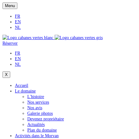
Menu
FR
EN
NL
Réserver
FR
EN
NL
X
Accueil
Le domaine
L'histoire
Nos services
Nos avis
Galerie photos
Devenez propriétaire
Actualités
Plan du domaine
Activités dans le Morvan