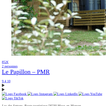
852€
2
personnes
Le Papillon – PMR
9.4
10
Lac des Settons, Route touristique
58230 Moux-en-Morvan