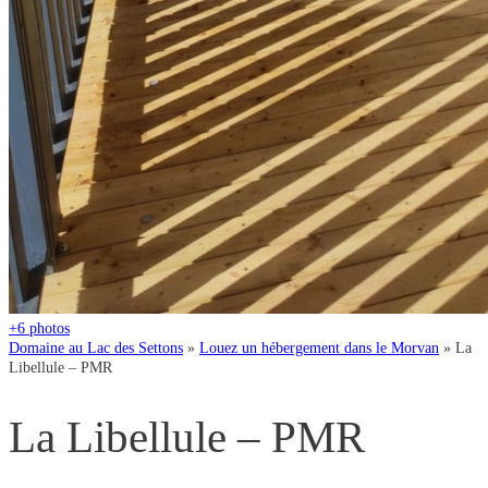
+6
photos
Domaine au Lac des Settons
»
Louez un hébergement dans le Morvan
»
La
Libellule – PMR
La Libellule – PMR