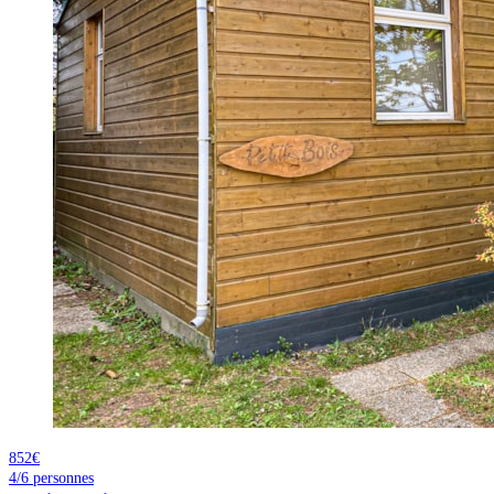
852€
4/6
personnes