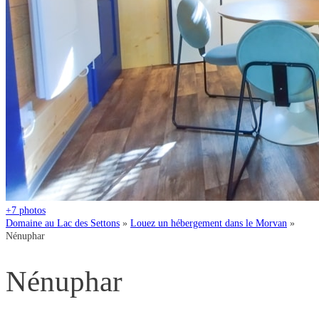
+7
photos
Domaine au Lac des Settons
»
Louez un hébergement dans le Morvan
»
Nénuphar
Nénuphar