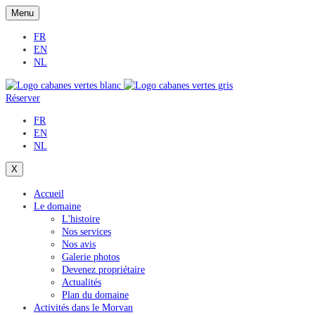
Menu
FR
EN
NL
Réserver
FR
EN
NL
X
Accueil
Le domaine
L'histoire
Nos services
Nos avis
Galerie photos
Devenez propriétaire
Actualités
Plan du domaine
Activités dans le Morvan