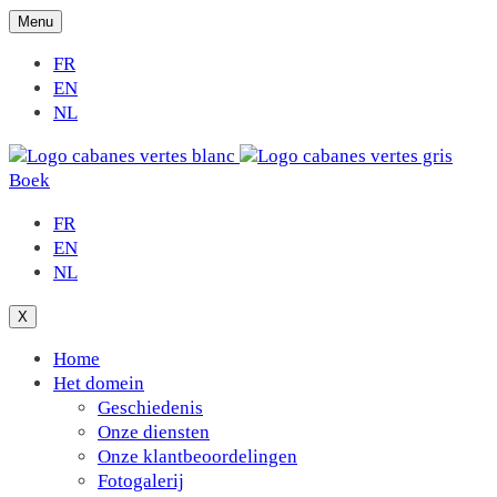
Menu
FR
EN
NL
Boek
FR
EN
NL
X
Home
Het domein
Geschiedenis
Onze diensten
Onze klantbeoordelingen
Fotogalerij