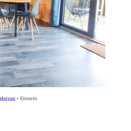
 Morvan
»
Einstein