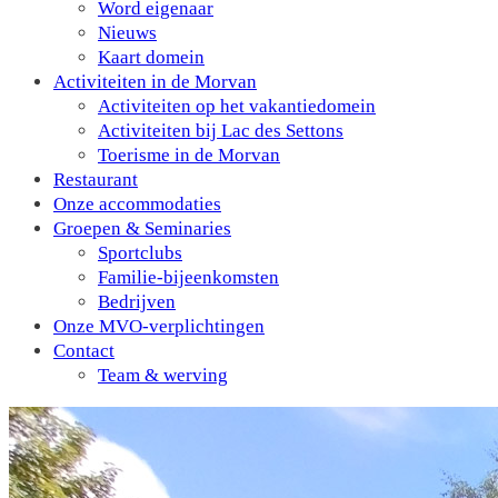
Word eigenaar
Nieuws
Kaart domein
Activiteiten in de Morvan
Activiteiten op het vakantiedomein
Activiteiten bij Lac des Settons
Toerisme in de Morvan
Restaurant
Onze accommodaties
Groepen & Seminaries
Sportclubs
Familie-bijeenkomsten
Bedrijven
Onze MVO-verplichtingen
Contact
Team & werving