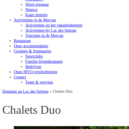
Word eigenaar
Nieuws
Kaart domein
Activiteiten in de Morvan
Activiteiten op het vakantiedomein
Activiteiten bij Lac des Settons
Toerisme in de Morvan
Restaurant
Onze accommodaties
Groepen & Seminaries
Sportclubs
Familie-bijeenkomsten
Bedrijven
Onze MVO-verplichtingen
Contact
Team & werving
Domaine au Lac des Settons
»
Chalets Duo
Chalets Duo