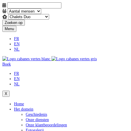
Zoeken op
Menu
FR
EN
NL
Boek
FR
EN
NL
X
Home
Het domein
Geschiedenis
Onze diensten
Onze klantbeoordelingen
Fotogalerij