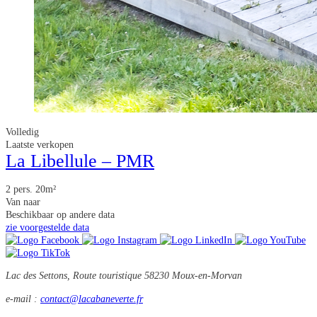
Volledig
Laatste verkopen
La Libellule – PMR
2 pers.
20m²
Van
naar
Beschikbaar op andere data
zie voorgestelde data
Lac des Settons, Route touristique
58230 Moux-en-Morvan
e-mail :
contact@lacabaneverte.fr