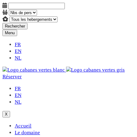
Rechercher
Menu
FR
EN
NL
Réserver
FR
EN
NL
X
Accueil
Le domaine