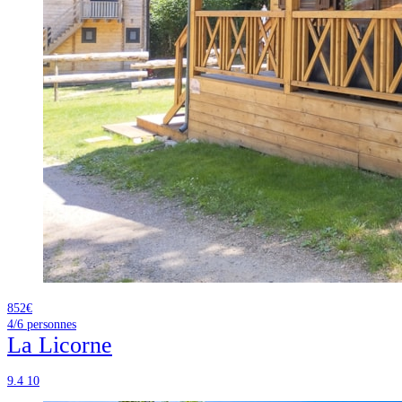
852€
4/6
personnes
La Licorne
9.4
10