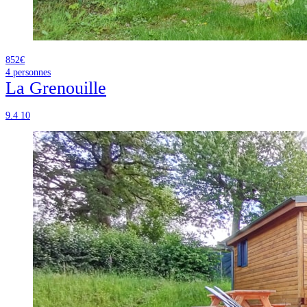
852€
4
personnes
La Grenouille
9.4
10