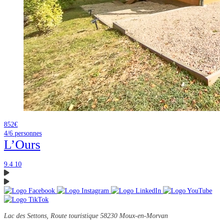
852€
4/6
personnes
L’Ours
9.4
10
Lac des Settons, Route touristique
58230 Moux-en-Morvan