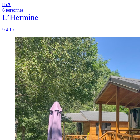
852€
6
personnes
L’Hermine
9.4
10