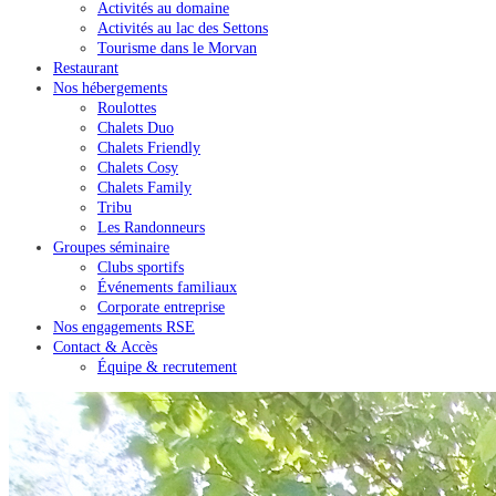
Activités au domaine
Activités au lac des Settons
Tourisme dans le Morvan
Restaurant
Nos hébergements
Roulottes
Chalets Duo
Chalets Friendly
Chalets Cosy
Chalets Family
Tribu
Les Randonneurs
Groupes séminaire
Clubs sportifs
Événements familiaux
Corporate entreprise
Nos engagements RSE
Contact & Accès
Équipe & recrutement