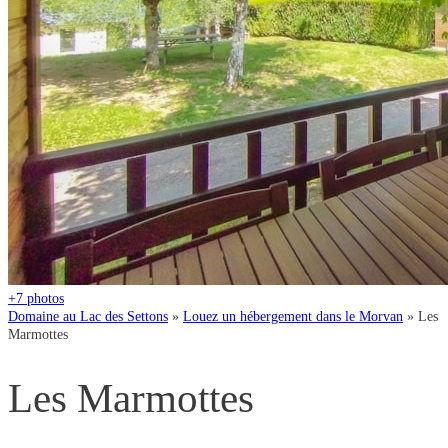
+7
photos
Domaine au Lac des Settons
»
Louez un hébergement dans le Morvan
»
Les
Marmottes
Les Marmottes