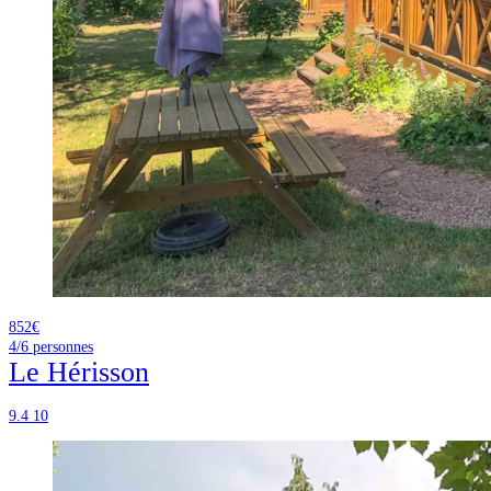
852€
4/6
personnes
Le Hérisson
9.4
10