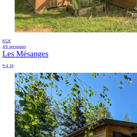
852€
4/6
personnes
Les Mésanges
9.4
10