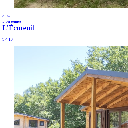
852€
5
personnes
L’Écureuil
9.4
10