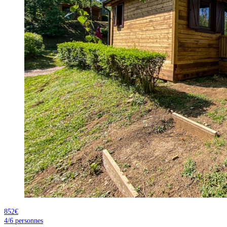
852€
4/6
personnes