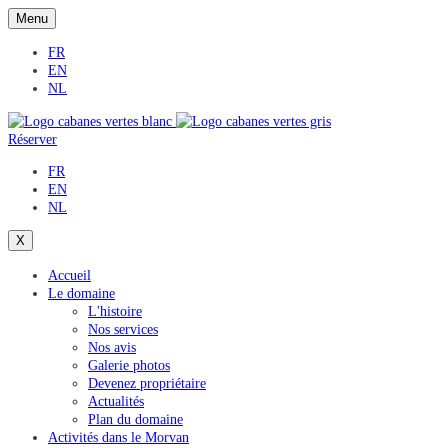
Menu
FR
EN
NL
Réserver
FR
EN
NL
X
Accueil
Le domaine
L'histoire
Nos services
Nos avis
Galerie photos
Devenez propriétaire
Actualités
Plan du domaine
Activités dans le Morvan