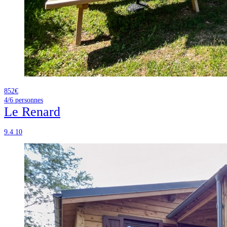
852€
4/6
personnes
Le Renard
9.4
10