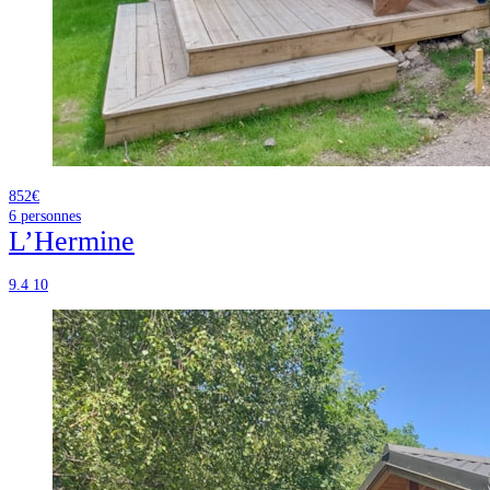
852€
6
personnes
L’Hermine
9.4
10