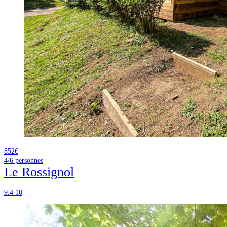
852€
4/6
personnes
Le Rossignol
9.4
10