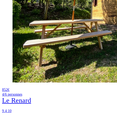
852€
4/6
personnes
Le Renard
9.4
10