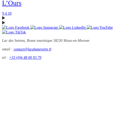
L’Ours
9.4
10
Lac des Settons, Route touristique
58230 Moux-en-Morvan
email :
contact@lacabaneverte.fr
tel :
+33 (0)6 48 00 93 79