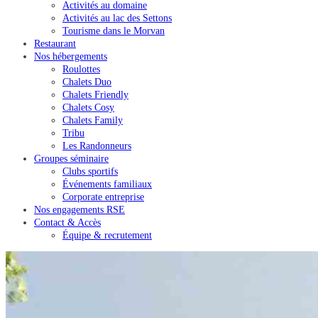
Activités au domaine
Activités au lac des Settons
Tourisme dans le Morvan
Restaurant
Nos hébergements
Roulottes
Chalets Duo
Chalets Friendly
Chalets Cosy
Chalets Family
Tribu
Les Randonneurs
Groupes séminaire
Clubs sportifs
Événements familiaux
Corporate entreprise
Nos engagements RSE
Contact & Accès
Équipe & recrutement