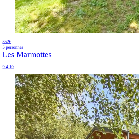
852€
5
personnes
Les Marmottes
9.4
10