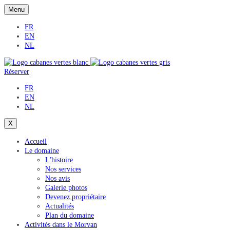
Menu
FR
EN
NL
Réserver
FR
EN
NL
X
Accueil
Le domaine
L'histoire
Nos services
Nos avis
Galerie photos
Devenez propriétaire
Actualités
Plan du domaine
Activités dans le Morvan