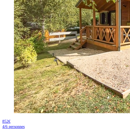
852€
4/6
personnes