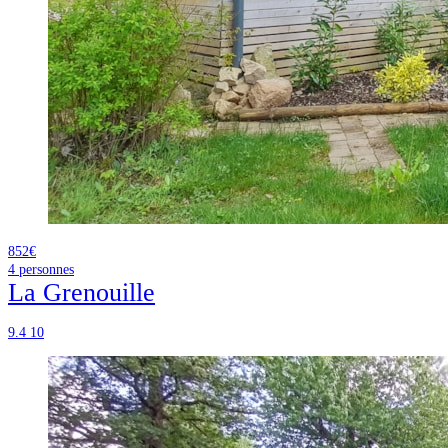
852€
4
personnes
La Grenouille
9.4
10