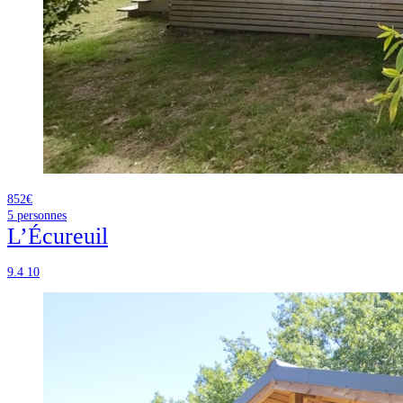
852€
5
personnes
L’Écureuil
9.4
10