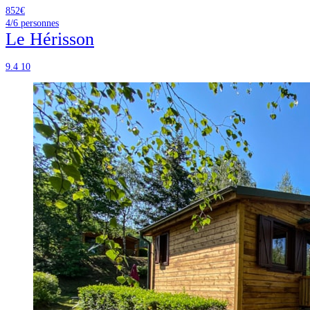
852€
4/6
personnes
Le Hérisson
9.4
10