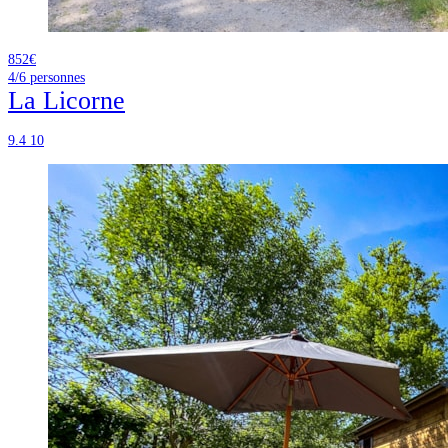
852€
4/6
personnes
La Licorne
9.4
10